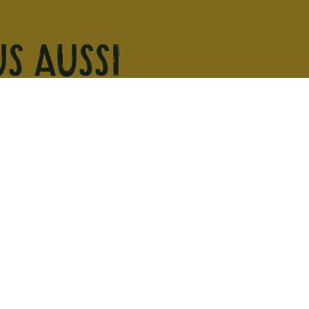
s aussi
Découvrez votre magasin 
ez vous
Bayonne
Cannes
Lille