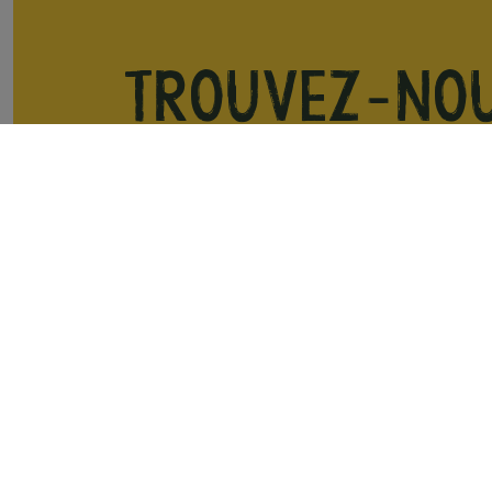
Trouvez-nou
a cote de ch
Aix-en-Provence
Cambrai
La Rochelle