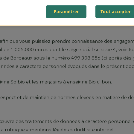
Paramétrer
Tout accepter
afin que vous puissiez prendre connaissance des engagem
tal de 1.005.000 euros dont le siège social se situe 4, vo
de Bordeaux sous le numéro 499 308 856 (ci-après désignée 
onnées à caractère personnel évoqués dans le présent do
eigne So.bio et les magasins à enseigne Bio c’ bon.
e respect et de maintien de normes élevées en matière de 
n œuvre des traitements de données à caractère personnel e
a rubrique « mentions légales » dudit site internet.