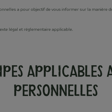
nnelles a pour objectif de vous informer sur la manière do
xte légal et réglementaire applicable.
cipes applicables
personnelles