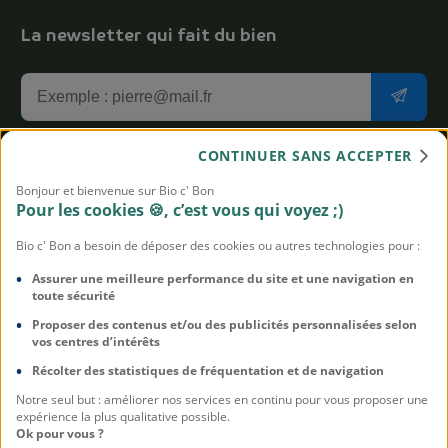
La newsletter qui fait du bien
CONTINUER SANS ACCEPTER
J'accepte de recevoir la newsletter aux bons plans Bio
c' Bon
Bonjour et bienvenue sur Bio c' Bon
Pour les cookies 🍪, c’est vous qui voyez ;)
Vous pouvez vous désabonner à tout moment. On n'est pas
susceptibles, promis. Pour en savoir plus sur notre politique de
Bio c' Bon a besoin de déposer des cookies ou autres technologies pour :
protection des données,
cliquez-ici
Assurer une meilleure performance du site et une navigation en
toute sécurité
Proposer des contenus et/ou des publicités personnalisées selon
vos centres d’intérêts
Mentions légales
Récolter des statistiques de fréquentation et de navigation
CGU
Notre seul but : améliorer nos services en continu pour vous proposer une
Politique de confidentialité
expérience la plus qualitative possible.
Ok pour vous ?
Politique sur les cookies et traceurs