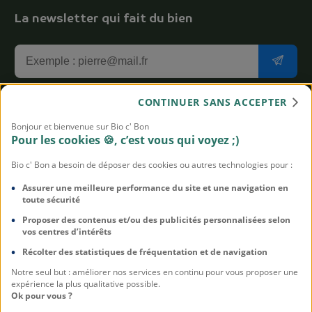
La newsletter qui fait du bien
CONTINUER SANS ACCEPTER
J'accepte de recevoir la newsletter aux bons plans Bio
Bonjour et bienvenue sur Bio c' Bon
c' Bon
Pour les cookies 🍪, c’est vous qui voyez ;)
Vous pouvez vous désabonner à tout moment. On n'est pas
Bio c' Bon a besoin de déposer des cookies ou autres technologies pour :
susceptibles, promis. Pour en savoir plus sur notre politique de
protection des données,
cliquez-ici
Assurer une meilleure performance du site et une navigation en
toute sécurité
Proposer des contenus et/ou des publicités personnalisées selon
vos centres d’intérêts
Mentions légales
Récolter des statistiques de fréquentation et de navigation
CGU
Notre seul but : améliorer nos services en continu pour vous proposer une
Politique de confidentialité
expérience la plus qualitative possible.
Ok pour vous ?
Politique sur les cookies et traceurs