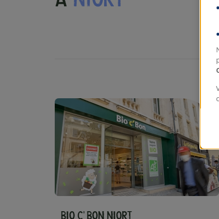
a
Niort
Bio c' Bon Niort