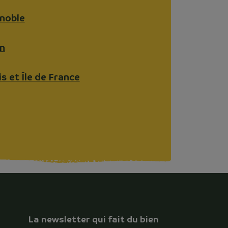
noble
n
is et Île de France
La newsletter qui fait du bien