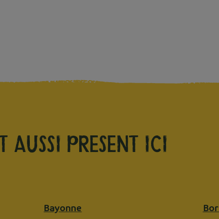
t
aussi present
ici
Bayonne
Bor