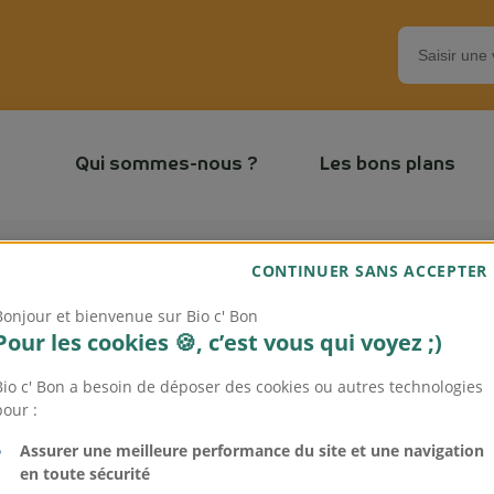
Qui sommes-nous ?
Les bons plans
CONTINUER SANS ACCEPTER
Bonjour et bienvenue sur Bio c' Bon
Pour les cookies 🍪, c’est vous qui voyez ;)
Bio c' Bon a besoin de déposer des cookies ou autres technologies
c’ bon
pour :
Assurer une meilleure performance du site et une navigation
en toute sécurité