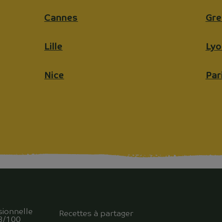
Cannes
Gre
Lille
Lyo
Nice
Par
sionnelle
Recettes à partager
93/100