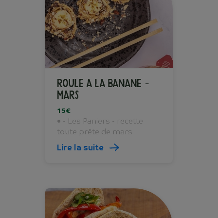
ROULE A LA BANANE -
Mars
15€
• - Les Paniers - recette
toute prête de mars
Lire la suite