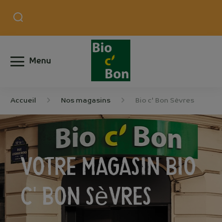
Menu
Accueil
Nos magasins
Bio c' Bon Sèvres
Votre magasin
Bio
c' Bon Sèvres