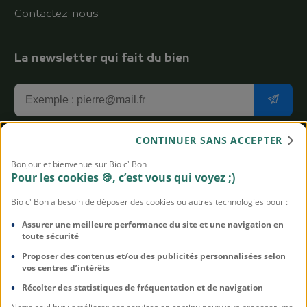
Contactez-nous
La newsletter qui fait du bien
CONTINUER SANS ACCEPTER
J'accepte de recevoir la newsletter aux bons plans Bio
Bonjour et bienvenue sur Bio c' Bon
c' Bon
Pour les cookies 🍪, c’est vous qui voyez ;)
Vous pouvez vous désabonner à tout moment. On n'est pas
Bio c' Bon a besoin de déposer des cookies ou autres technologies pour :
susceptibles, promis. Pour en savoir plus sur notre politique de
protection des données,
cliquez-ici
Assurer une meilleure performance du site et une navigation en
toute sécurité
Proposer des contenus et/ou des publicités personnalisées selon
vos centres d’intérêts
Mentions légales
Récolter des statistiques de fréquentation et de navigation
CGU